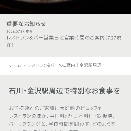
重要なお知らせ
2026.07.27 更新
レストラン＆バー営業日と営業時間のご案内（7.27現
在）
ホーム
レストラン＆バーのご案内｜金沢駅周辺
石川・金沢駅周辺で特別なお食事を
お子様連れの
ご家族に
大好評の
ビュッフェ
レストランのほか、
中国料理・
日本料理・
鉄板焼、
バー、
ラウンジと、
昼夜時間を
問わず、
どのような