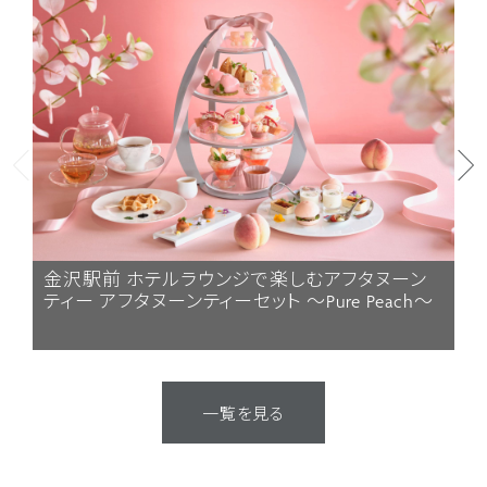
金沢駅前 ホテルラウンジで楽しむアフタヌーン
季
ティー アフタヌーンティーセット ～Pure Peach～
間
ー
一覧を見る