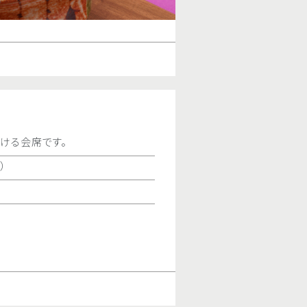
ら大切なお客様の接待まで心を込めた日本料
す。
期間を除きます）
季節の味覚会席“白山”
［3日前までの要予約］日本
.m.（L.O. 2:00p.m.）
ン
旬の石川の海の幸、山の幸をご堪能い
.m.（L.O. 8:00p.m.）
期間
通年（＊お正月期間を除き
赤ちゃんの健やかな成長を願う「お食
11,000
ける会席です。
い初め百日膳 」を丁寧に仕立て、ご
13,000
料金
￥10,000
）
◎個室をご利用いただけます。
ース ＋ 120分飲み放題
期間
通年（＊お正月期間を除き
す。
オンライン予約
時間
11:30a.m.～2:30p.m.（L.O.
◎お食い初めプランはラ
案内
で、あらかじめご了承くだ
0
0
料金
ひかり お一人様
￥7,
みらい お一人様
￥9,
お食い初め百日膳
￥5,