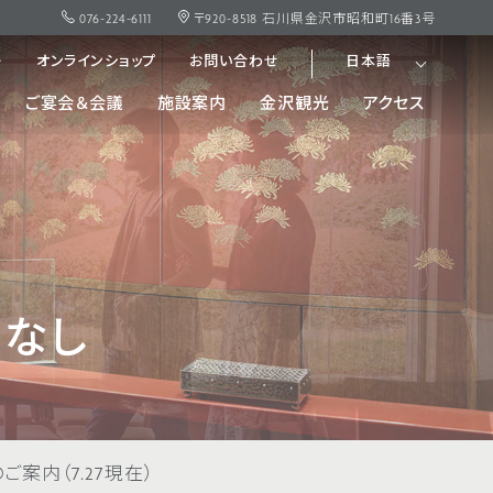
076-224-6111
〒920-8518 石川県金沢市昭和町16番3号
ー
オンラインショップ
お問い合わせ
日本語
ご宴会＆会議
施設案内
金沢観光
アクセス
なし
案内（7.27現在）