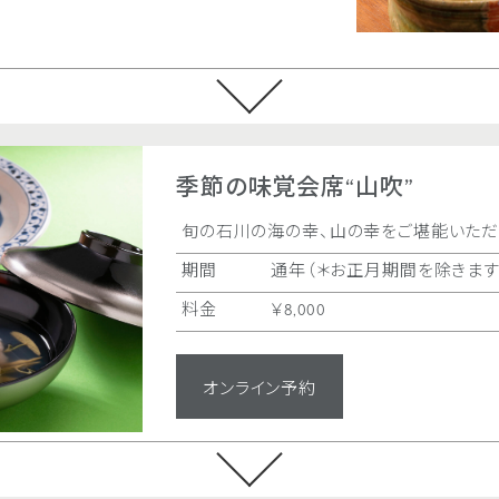
ました。
ご友人との気軽な集まりか
理でおもてなしいたします。
◎個室をご利用いただけま
期間
通年（＊お正月
時間
11:30a.m.～2:30p
季節の味覚会席“山吹”
5:30p.m.～9:00p
料金
高砂 お1人様 ￥
旬の石川の海の幸、山の幸をご堪能いただ
相生 お1人様 ￥
期間
通年（＊お正月期間を除きます
内容
日本料理 特別コ
料金
￥8,000
◎いずれも個室料を含みま
お子様向けのメニューのご
オンライン予約
・お楽しみ御膳 ￥3,00
・お子様松花堂御膳 ￥5,00