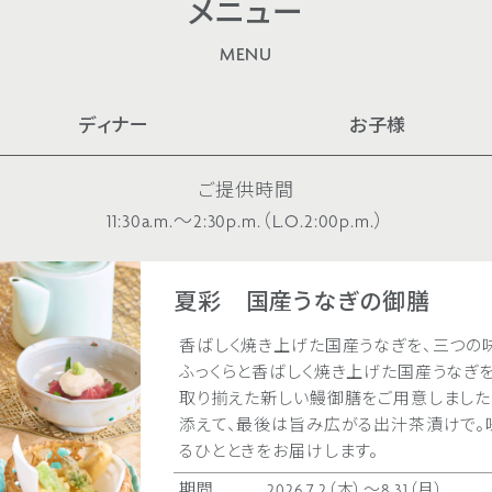
メニュー
MENU
ディナー
お子様
ご提供時間
11:30a.m.～2:30p.m.（L.O.2:00p.m.）
夏彩 国産うなぎの御膳
香ばしく焼き上げた国産うなぎを、三つの
ふっくらと香ばしく焼き上げた国産うなぎを
取り揃えた新しい鰻御膳をご用意しました
添えて、最後は旨み広がる出汁茶漬けで。
るひとときをお届けします。
期間
2026.7.2（木）〜8.31（月）