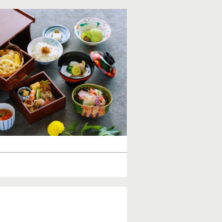
”
内容
日本料理 特別ランチコー
みがところせましと盛り付けられた美しい御膳。
◎いずれも個室料を含みます。
期間を除きます）
T 076-224-9805
［3日前までの要予約］日本
ン
還暦、古希、喜寿、傘寿、米寿のお祝い
大切なご家族の長寿のお祝いの席は
ひとときをお過ごしください。
◎個室をご利用いただけます。
【前日までの要予約】 天ぷら
期間
通年（＊お正月期間を除き
天ぷら専用カウンターでご用意する天
料理人の鮮やかな手さばきとともに、
時間
11:30a.m.～2:30p.m.（L.O.
い。
5:30p.m.～9:00p.m.（L.O. 