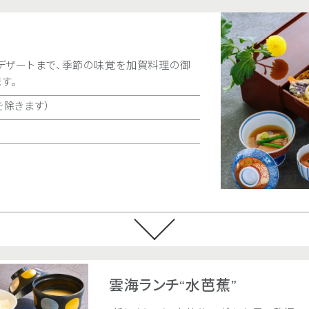
季節の味覚御膳“兼六
T 076-224-9805
日本海の幸、加賀能登の恵
期間
通年（＊お正月
、デザートまで、季節の味覚を加賀料理の御
料金
￥7,000
す。
を除きます）
オンライン予約
雲海ランチ“水芭蕉”