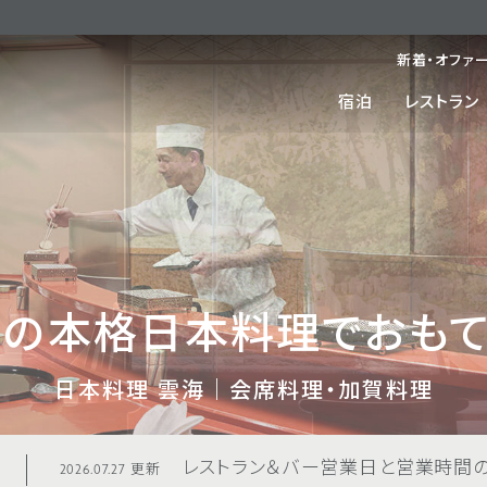
新着・オファ
宿泊
レストラン
沢の本格日本料理でおもて
日本料理 雲海｜会席料理・加賀料理
レストラン＆バー営業日と営業時間のご
2026.07.27 更新