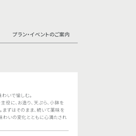
プラン・イベントのご案内
［3日前までの要予約］日本
み宴プラン
近江町市場 × 雲海コラボ
夏季限定の、お酒に合う日本料理と飲
お子様お楽しみ御膳
味わいで愉しむ。
近江町市場で選んだ旬魚を「一念大助
ご用意いたしました。
主役に、お造り、天ぷら、小鉢を
います。夏ならではの旬の味覚を取り
夏の楽しいお集まりにぴったりなプラ
雲海特製の天ぷらや茶碗蒸しのほか、
。まずはそのまま、続いて薬味を
ご用意しました。みずみずしさや香り
ごしください。【2名様より】
顔になるお料理が並びます。
味わいの変化とともに心満たされ
の会席で、季節の移ろいをお愉しみく
◎個室をご利用いただけます。
期間
通年
期間
期間
2026.7.2（木）〜8.31（月）
2026.5.1（金）〜 9.28（月）
料金
￥3,000