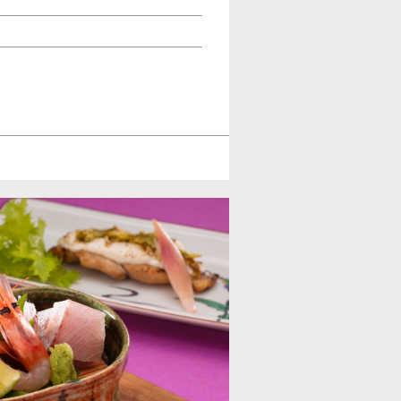
料金
時間
￥16,000
11:30a.m.～2:30p.m.（L.O.
5:30p.m.～9:00p.m.（L.O. 
オンライン予約
料金
お一人様 ￥10,000
オンライン予約
内容
日本料理会席 ＋ 120分
◎個室料を含みます。
T 076-224-9805
”
けるお料理を詰め合わせました。
ご堪能いただける、丹精込めた会席料理です。
子様が喜ぶメニューが揃う松花堂御膳です。
期間を除きます）
］日本料理 雲海 ご宴会プラン
題がセットになった宴会プランをご用意いたし