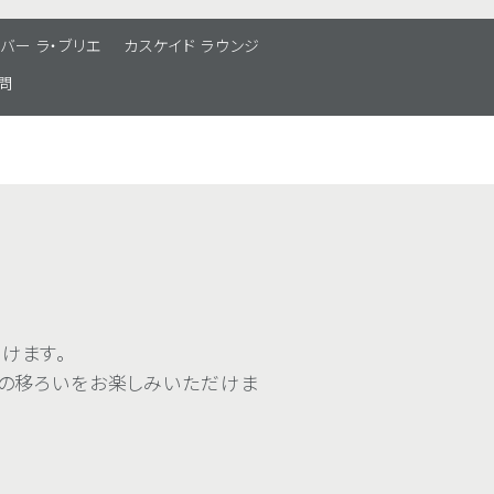
バー ラ・ブリエ
カスケイド ラウンジ
問
けます。
季の移ろいをお楽しみいただけま