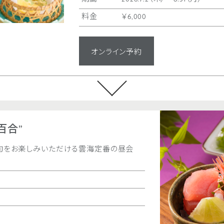
料金
￥6,000
オンライン予約
お子様松花堂御膳
季節の味覚会席“羽衣
雲海の味をお楽しみいただ
百合”
地元の旬の幸を心ゆくまで
ハンバーグやケーキなどお
旬をお楽しみいただける雲海定番の昼会
期間
通年（＊お正月
期間
通年
料金
￥13,000
料金
￥5,000
［3日前までの要予約
2名様より
オンライン予約
オンライン予約
気品漂う日本料理と飲み放