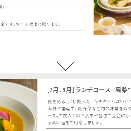
びの煮込み）を最初にご提供
（月）
期間
2026.6.1（月） ～
その後は約50種の本格中
ダースタイルのディナーブッ
時間
ランチタイム／
金です。お二人様より承ります。
期間
日曜・祝日限定
料金
￥2,900
時間
最終入店 7:00p.
内容
［ランチタイム限
おまかせ蒸点心
料金
90分オーダー
大人（13歳以上
7～12歳
中国料理 花梨 ご
オンライン予約
6歳以下
5～50名様 個室有
※記載はお一人
華やかさを一層際立たせる
※お料理のご注
ンです。
［7月、8月］ランチコース “鳳梨”
期間
通年（＊お正月
夏を彩る、少し贅沢なランチタイムはいか
オンライン予約
時間
11:30a.m.～2:30p
海鮮や国産牛、夏野菜など旬の味覚を取り
5:30p.m.～9:00p
ース。ご友人とのお食事や各種ご会合にも
るお料理をご用意しました。
料金
満喫プラン お一