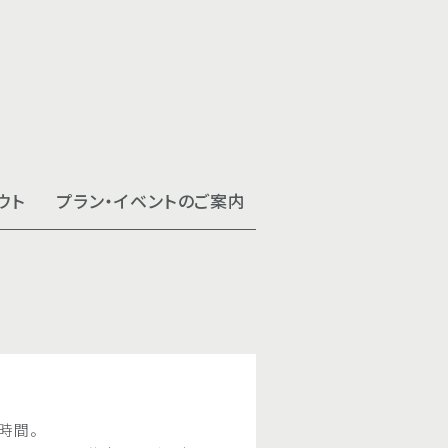
ウト
プラン・イベントのご案内
【一日5個限定｜3日前まで
イニーズオードブル
［7月、8月］近江町市場 × 
中国料理 花梨の本格中華をご自宅で
梨〉
ル。
ランチタイム限定 豆乳入
［7月、8月］おすすめ季節
中国料理 花梨 ご会食プラ
手作りの能登豚の釜焼きチャーシュー
時間。
爽やかさや旨み、ほどよい刺激を感じ