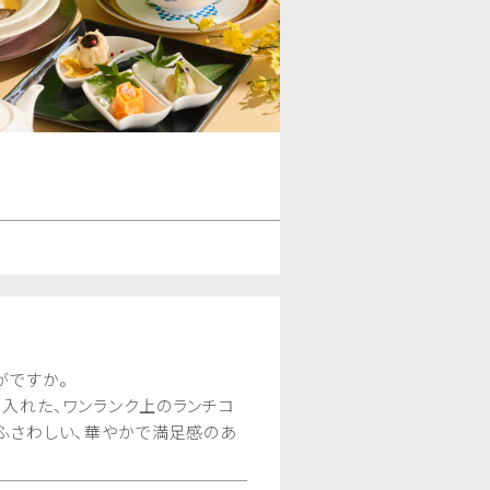
。
茶2種 / ノンアルコール梅
 9.30（水）
国料理をお好きなだけお楽しみいただける、オー
イン赤白 / ソフトドリンク
フェです。
ディナータイム
（＊お正月期間を除きます）
オンライン予約
T 076-224-
m.
定 オプション］
2種＆杏仁豆腐のセット ￥500
制
）
￥9,000
￥4,500
宴会プラン
無料
様料金です。お二人様より承ります。
中国料理に飲み放題が付いたおトクな宴会プラ
文はテーブル単位で承ります。
花梨特製 和牛と夏野菜の
期間を除きます）
がですか。
和牛のしゃぶしゃぶ肉とフルーツトマ
詳しくはこちら
.m.（L.O. 2:00p.m.）
入れた、ワンランク上のランチコ
製冷やしそば
.m.（L.O. 8:00p.m.）
ふさわしい、華やかで満足感のあ
（胡麻だれ または醤油だれよりお選び
人様 ￥7,000