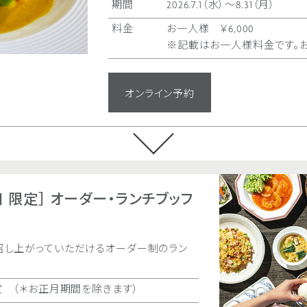
納得プラン お一
期間
2026.7.1（水）〜8.31（月）
贅沢プラン お一人
料金
お一人様 ￥6,000
◎ご予算に応じ
※記載はお一人様料金です。お
内容
中国料理コース 
オンライン予約
オンライン予約
 限定］ オーダー・ランチブッフ
召し上がっていただけるオーダー制のラン
定 （＊お正月期間を除きます）
［7月、8月］ディナー