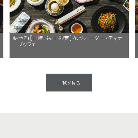
要予約［日曜、祝日 限定］花梨オーダー・ディナ
ーブッフェ
一覧を見る