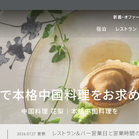
新着・オファ
宿泊
レストラン
で本格中国料理をお求
中国料理 花梨｜本格中国料理を
レストラン＆バー営業日と営業時間のご
2026.07.27 更新