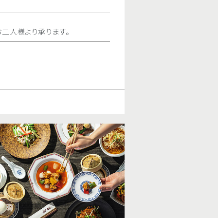
期間
2026.6.1（月） ～ 9.30（水）
人様 ￥8,500
［7月、8月］ディナーコース“
様 ￥10,000
時間
ランチタイム／ディナータ
たプランもご用意いたします。
海燕の巣や国産牛など上質な食材を
二人様より承ります。
料金
￥2,900
に仕上げた特別コース。爽やかさと
＋ 120分飲み放題
内容
［ランチタイム限定 オプシ
けます。（全7品）
おまかせ蒸点心2種＆杏仁
期間
2026.7.1（水）〜8.31（月）
料金
￥14,000
オンライン予約
※記載はお一人様料金で
オンライン予約
【3日前までの要予約】＜レ
ープラン
ご結婚記念日やお誕生日など、大切な
レストランをご予約のうえご利用いた
コース“龍眼”
料金でご提供いたします。