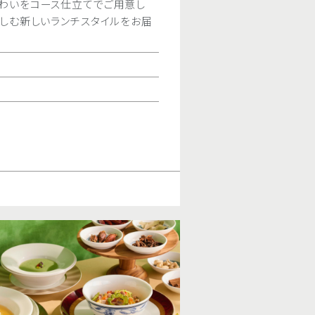
ラエティ豊かなお料理をテイクアウト
わいをコース仕立てでご用意し
江町市場「大松水産」から届く鮮魚と
豆乳が入った濃厚でまろやかな、シェ
旬の素材を使ったこの時期にしか味
3〜10名様＜要事前予約＞
愉しむ新しいランチスタイルをお届
仕上げました。（全7品）
少しずつ、華やかに。
期間
〜2026.10.31（土）
期間
期間
2026.6.1（月） ～ 9.30（水）
2026.7.1（水）〜8.31（月）
いろいろな中国料理を少しずつ盛り
期間
2026.7.1（水）〜8.31（月）
料金
L￥18,000／M￥13,000
時間
ランチタイム
料理を中心に、点心からデザートまで
料金
￥10,000
でのご利用に最適なご会食プラン。
料金
￥1,650
オンライン予約
※記載はお一人様料金で
種類豊富な果実酒や中国茶まで飲み
オンライン予約
詳しくはこ
内容
［オプション］
いひとときを中国料理 花梨でお過ご
おまかせ蒸点心2種＆杏仁
期間
〜2026.8.31（月）
オンライン予約
時間
11:30a.m.～2:30p.m.（L.O.
ッツ（くるみの飴炊き）
オンライン予約
5:30p.m. ～ 9:00p.m.（L.O
土曜・日曜・祝日 5:00p.m. ～
り感じる甘さでお茶やコーヒー、お酒にも合う中
料金
お一人様 ￥6,500
、ビタミンやミネラルがたっぷりで老若男女に好
とした贈り物やご自宅へのお土産に最適です。
内容
蒸籠料理、点心、サラダ、ス
しそば
限定］花梨 オーダー・ディナーブッフ
専用ドリンク 120分 飲み
釜焼きチャーシュー、くらげなど豪華食材をふん
販売しております。
しそば
飲み放題メニュー（全19種
品（本日の前菜盛り合わせ／北京ダック／あわ
よりお選びください）
ビール / ノンアルコールビ