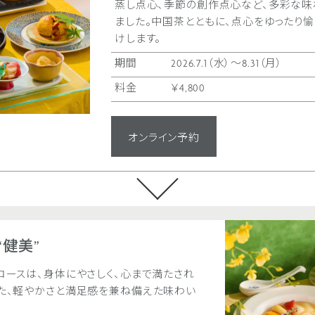
蒸し点心、季節の創作点心など、多彩な味
ました。中国茶とともに、点心をゆったり
けします。
期間
2026.7.1（水）〜8.31（月）
料金
￥4,800
オンライン予約
キャラメルウォールナ
サクッとした食感とほんの
国料理のお菓子。たんぱく質
まれるおいしさです。ちょっ
“健美”
花梨特製 海鮮冷や
要予約［日曜・祝日 
料金
￥1,000
ェ
コースは、身体にやさしく、心まで満たされ
あわび、帆立貝、蟹、海老、
◎中国料理 花梨 店頭にて
た、軽やかさと満足感を兼ね備えた味わい
だんに盛り込んだ特製冷や
花梨厳選のおすすめ料理3
（胡麻だれ または醤油だれ