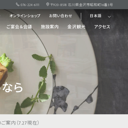
076-224-6111
〒920-8518 石川県金沢市昭和町16番3号
ー
オンラインショップ
お問い合わせ
日本語
ご宴会＆会議
施設案内
金沢観光
アクセス
めなら
案内（7.27現在）