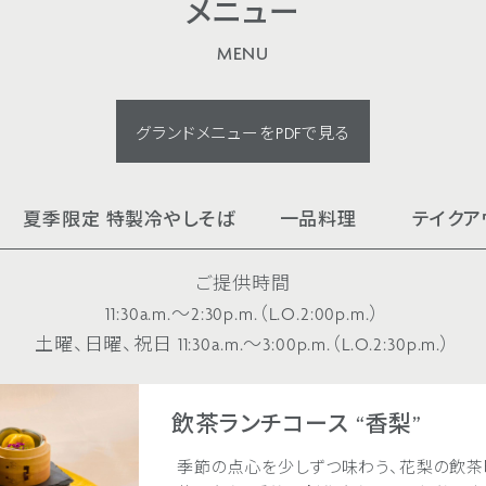
メニュー
MENU
グランドメニューをPDFで見る
夏季限定 特製冷やしそば
一品料理
テイクア
ご提供時間
11:30a.m.～2:30p.m.（L.O.2:00p.m.）
土曜、日曜、祝日 11:30a.m.～3:00p.m.（L.O.2:30p.m.）
飲茶ランチコース “香梨”
季節の点心を少しずつ味わう、花梨の飲茶