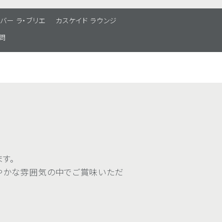
バー ラ・ブリエ
カスケイド ラウンジ
問
す。
やかな雰囲気の中でご賞味いただ