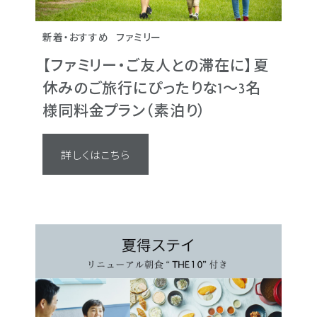
ビジネス
カップル・女性向け
フ
新着・おすすめ
ファミリー
ビジネス
ビジネス
新着・おすすめ
観光・グルメ
観光・グルメ
ファミリー
カップル
カップル
【早期予約21】 21日
【ファミリー・ご友人との滞在に】夏
【連泊プラン】2連泊以
【連泊プラン】2連泊以
【ファミリー・ご友人と
でさらにお得
休みのご旅行にぴったりな1～3名
価格！日頃の疲れを癒
価格！日頃の疲れを癒
休みのご旅行にぴったり
21日前までのご予約でお得
様同料金プラン（素泊り）
のんびり金沢ステイケ
のんびり金沢ステイケ
様同料金プラン（素泊り
ます
食付き）
食付き）
会員様限定
詳しくはこちら
詳しくはこちら
詳しくはこちら
YOUR RATE（IHG® One
詳しくはこちら
詳しくはこちら
員専用料金） ベストフ
ートより、さらに5％OF
IHG® One Rewards 会
フレキシブルレートよりさらに
得に
詳しくはこちら