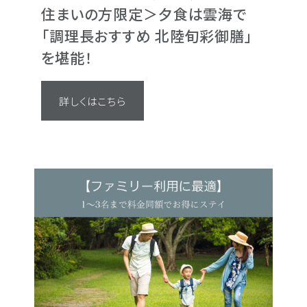
価格！日頃の疲れを癒
住まいの方限定＞夕食は雲海で
住まいの方限定＞夕
住まいの方限定＞夕
住まいの方限定＞夕
YOUR RATE（IHG® One
のんびり金沢ステイケ
「調理長おすすめ 北陸旬彩御膳」
「調理長おすすめ 北陸
「調理長おすすめ 北陸
「調理長おすすめ 北陸
員専用料金） ベストフ
食付き）
を堪能！
を堪能！
を堪能！
を堪能！
ートより、さらに5％OF
詳しくはこちら
IHG® One Rewards 会
詳しくはこちら
詳しくはこちら
詳しくはこちら
詳しくはこちら
フレキシブルレートよりさらに
に
詳しくはこちら