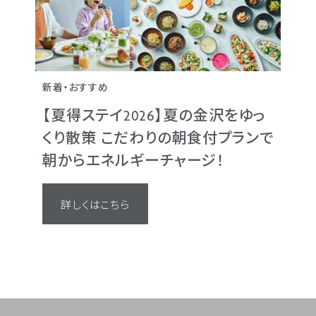
新着・おすすめ
ビジネス
カップル・女性向け
フ
ビジネス
カップル・女性向け
フ
【夏得ステイ2026】夏の金沢をゆっ
【早期予約21】 21日
くり散策 こだわりの朝食付プランで
【早期予約21】 21日
でさらにお得
朝からエネルギーチャージ！
でさらにお得
21日前までのご予約でお得
ます
21日前までのご予約でお得
詳しくはこちら
ます
詳しくはこちら
詳しくはこちら
会員様限定