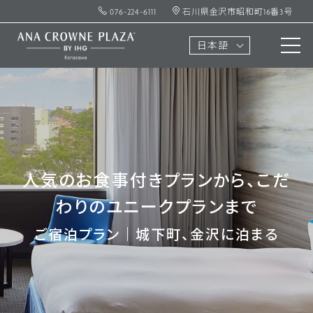
076-224-6111
石川県金沢市昭和町16番3号
日本語
人気のお食事付きプランから、こだ
わりのユニークプランまで
ご宿泊プラン｜城下町、金沢に泊まる