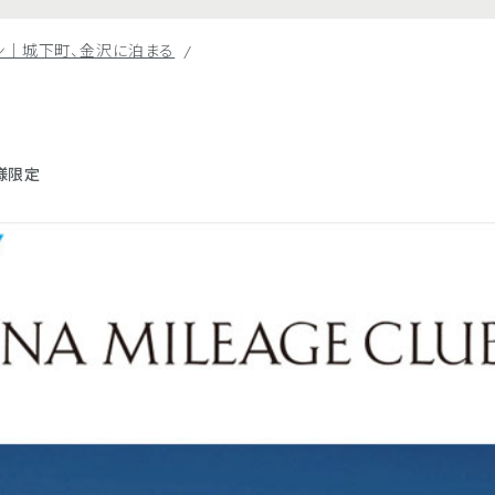
ン｜城下町、金沢に泊まる
様限定