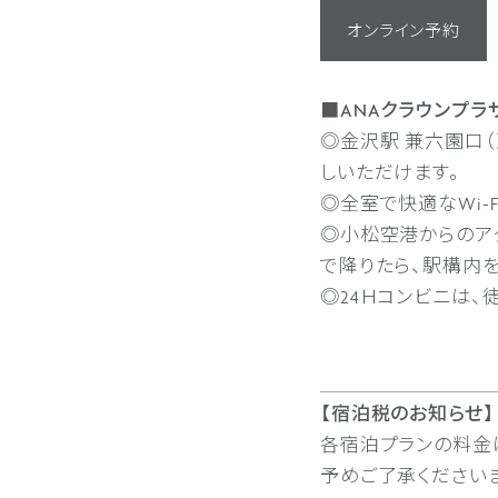
オンライン予約
■ANAクラウンプラ
◎金沢駅 兼六園口
しいただけます。
◎全室で快適なWi-
◎小松空港からのア
で降りたら、駅構内
◎24Ｈコンビニは、
【宿泊税のお知らせ】
各宿泊プランの料金
予めご了承ください