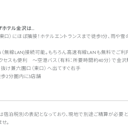
ザホテル金沢は…
（東口）にほぼ隣接！ホテルエントランスまで徒歩1分、雨や
Fi（無線LAN)接続可能。もちろん高速有線LANも無料でご
クセスも便利 ～空港バス（有料：所要時間約40分）で金沢
を抜け兼六園口（東口）へ出てすぐ右手
徒歩2分圏内に3店舗
は宿泊税別の表記となっており、現地で別途ご精算が必要と
ませ。