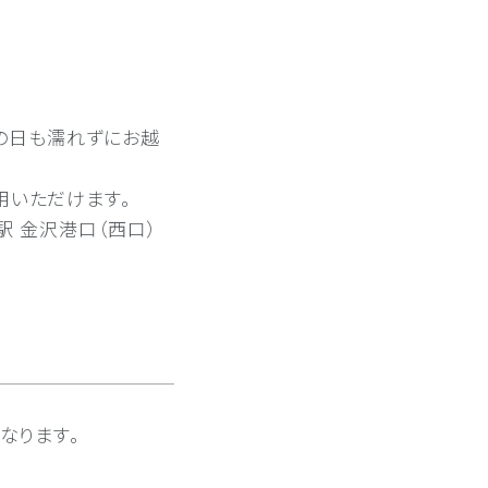
雪の日も濡れずにお越
利用いただけます。
駅 金沢港口（西口）
なります。