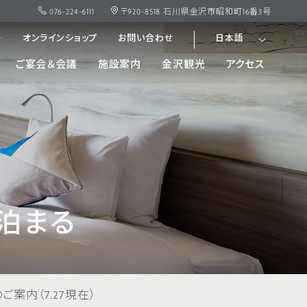
076-224-6111
〒920-8518 石川県金沢市昭和町16番3号
ー
オンラインショップ
お問い合わせ
日本語
ご宴会＆会議
施設案内
金沢観光
アクセス
泊まる
案内（7.27現在）