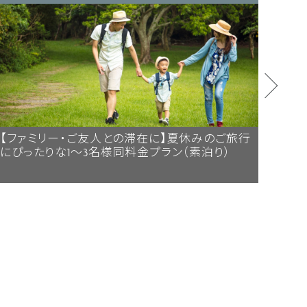
【ファミリー・ご友人との滞在に】夏休みのご旅行
【夏
にぴったりな1～3名様同料金プラン（素泊り）
わり
ジ！