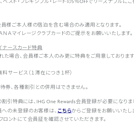
、ベスト・フレキシブル・レートの5％OFFでリーズナブルに
会員様ご本人様の宿泊を含む場合のみ適用となります。
ＡＮＡマイレージクラブカードのご提示をお願いいたします。
ダイナースカード特典
れた場合、会員様ご本人のみ更に特典をご用意しております
無料サービス（１滞在につき１杯）
優待券、各種割引との併用はできません。
の割引特典には、IHG One Rewards会員登録が必要になりま
rds会員への未登録のお客様は、
こちら
からご登録をお願いいたし
、フロントにて会員証を確認させていただきます。