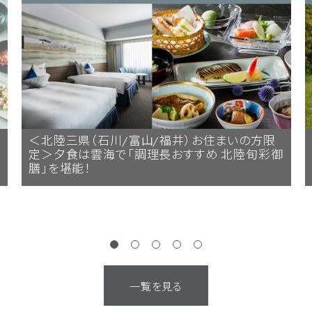
＜北陸三県（石川/富山/福井）お住まいの方限
定＞夕食は雲海で「調理長おすすめ 北陸旬彩御
膳」を堪能！
一覧を見る