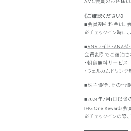
AMC会員のお客様は
《ご確認ください》
■会員割引料金は、
※チェックイン時に、
■
ANAワイド・ANA
会員割引でご宿泊さ
・朝食無料サービス
・ウェルカムドリンク
■株主優待、その他
■2024年7月1日以降
IHG One Rewa
※チェックインの際