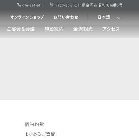
076-224-6111
〒920-8518 石川県金沢市昭和町16番3号
ー
オンラインショップ
お問い合わせ
日本語
ご宴会＆会議
施設案内
金沢観光
アクセス
宿泊約款
よくあるご質問