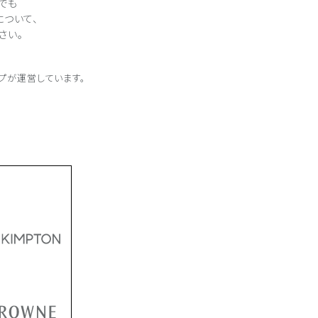
でも
について、
さい。
プが
運営しています。