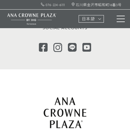
076-224-6111
石川県金沢市昭和町16番3号
ソーシャル
アカウント
日本語
SOCIAL ACCOUNTS