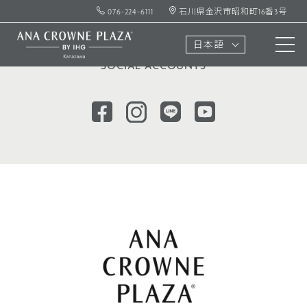
076-224-6111
石川県金沢市昭和町16番3号
ソーシャル
アカウント
日本語
SOCIAL ACCOUNTS