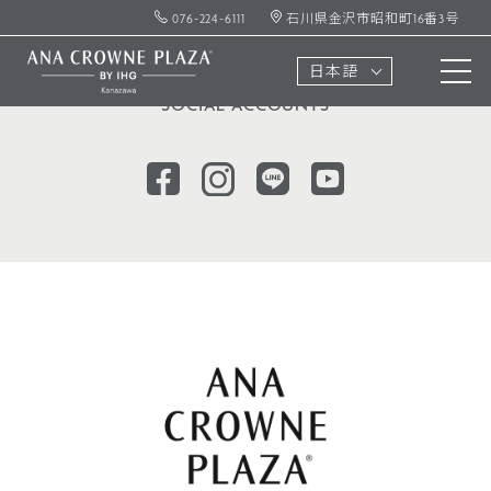
076-224-6111
石川県金沢市昭和町16番3号
ソーシャル
アカウント
日本語
SOCIAL ACCOUNTS