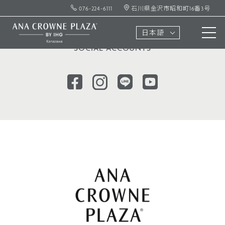
076-224-6111
石川県金沢市昭和町16番3号
ソーシャル
アカウント
日本語
SOCIAL ACCOUNTS