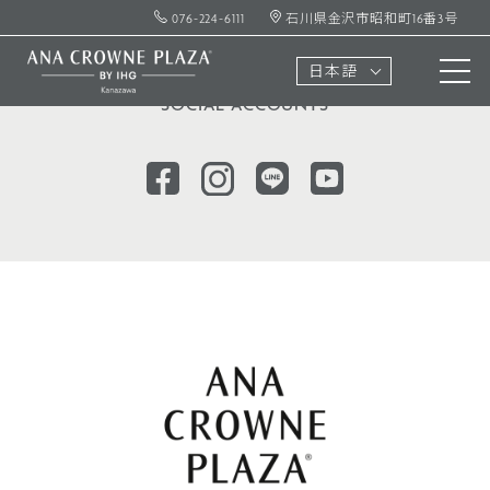
076-224-6111
石川県金沢市昭和町16番3号
ソーシャル
アカウント
日本語
SOCIAL ACCOUNTS