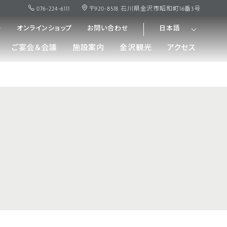
076-224-6111
〒920-8518 石川県金沢市昭和町16番3号
ー
オンラインショップ
お問い合わせ
日本語
ご宴会＆会議
施設案内
金沢観光
アクセス