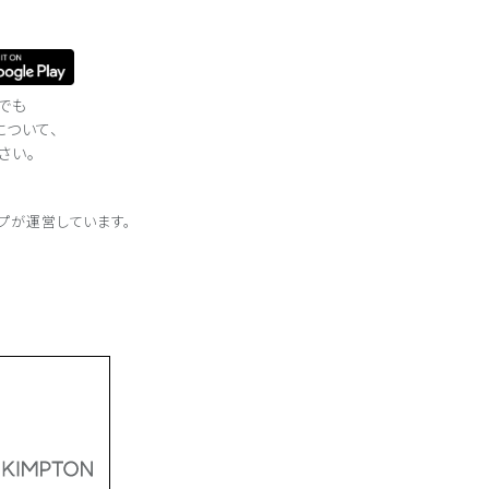
でも
について、
さい。
プが
運営しています。