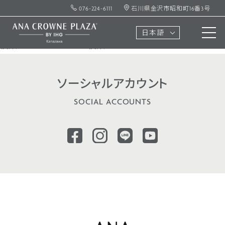
何も見つかりませんでした
076-224-6111
石川県金沢市昭和町16番3号
お探しのコンテンツを見つけられませんでした。検索をお試
しください。
日本語
検
索:
ソーシャル
アカウント
SOCIAL ACCOUNTS