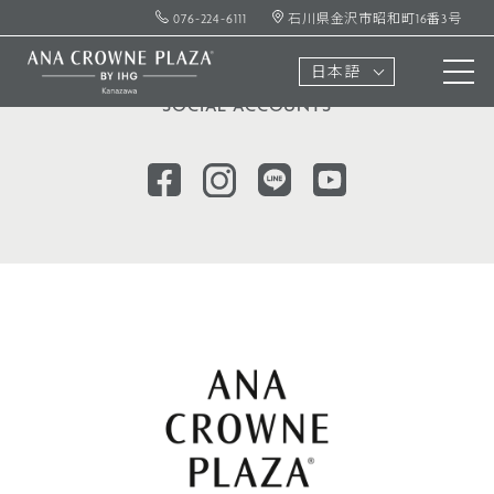
076-224-6111
石川県金沢市昭和町16番3号
ソーシャル
アカウント
日本語
SOCIAL ACCOUNTS