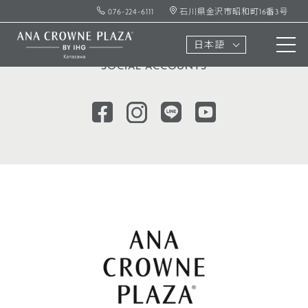
076-224-6111
石川県金沢市昭和町16番3号
ソーシャル
アカウント
日本語
SOCIAL ACCOUNTS